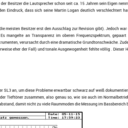
der Besitzer die Lautsprecher schon seit ca. 15 Jahren sein Eigen nenn
n Eindruck, dass sich seine Martin Logan deutlich verschlechtert ha
 die meisten Besitzer erst den Ausschlag zur Revision gibt). Jedoch war
r: Es mangelte an Transparenz im oberen Frequenzspektrum, gepaart 
strumenten, verursacht durch eine dramatische Grundtonschwäche. Zud
weise eher der Fall) und tonale Ausgewogenheit fehlte völlig . Diese
er SL3 an, um diese Probleme erwartbar schwarz auf weiß dokumentie
der Tieftöner zusammen, also genau so, wie sie auch im Normalbetri
nd, damit nicht zu viele Raummoden die Messung im Bassbereich beein