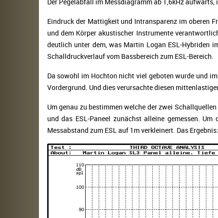
Der Pegelabfall im Messdiagramm ab 1,6kHz aufwärts, is
Eindruck der Mattigkeit und Intransparenz im oberen F
und dem Körper akustischer Instrumente verantwortlic
deutlich unter dem, was Martin Logan ESL-Hybriden im 
Schalldruckverlauf vom Bassbereich zum ESL-Bereich.
Da sowohl im Hochton nicht viel geboten wurde und im 
Vordergrund. Und dies verursachte diesen mittenlastigen
Um genau zu bestimmen welche der zwei Schallquellen in
und das ESL-Paneel zunächst alleine gemessen. Um d
Messabstand zum ESL auf 1m verkleinert. Das Ergebnis