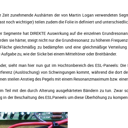
er Zeit zunehmende Aushärten der von Martin Logan verwendeten Segmen
st noch wichtiger) teilen zudem die Folie in definiert und unterschiedl
eser Segmente hat DIREKTE Auswirkung auf die einzelnen Grundresona
rden sie härter, steigt nicht nur die Grundresonanz zu höheren Frequenz
Fläche gleichmäßig zu bedämpfen und eine gleichmäßige Verteilung
 Aufgabe zu, wie der Sicke bei einem Mitteltöner oder Breitbänder.
der, sieht man hier nun gut im Hochtonbereich des ESL-Paneels: Di
Interferenz (Auslöschung) von Schwingungen kommt, während die dort 
inen steilen Anstieg des Pegels mit einem Resonanzmaximum bzw. einer
 Teil mit den durch Alterung ausgehärteten Bändern zu tun. Zwar sor
ng in der Beschaltung des ESLPaneels um diese Überhöhung zu kompensi